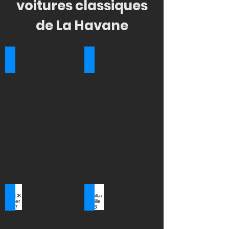
voitures classiques
de La Havane
Buick Super 1953
BUICK Roadmaster 1953
BUICK Super 1957
Cadillac deVille 1953