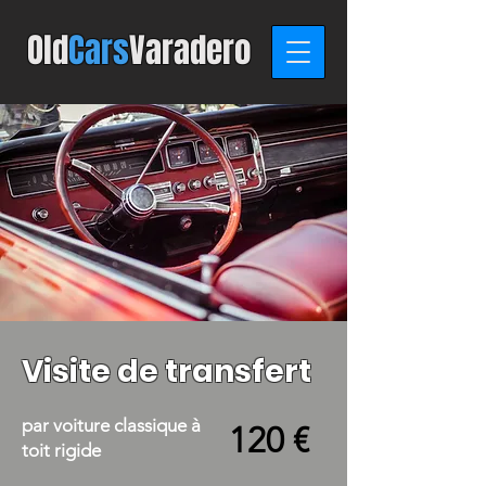
Old
C
ars
Varadero
Visite de transfert
par voiture classique à
120 €
toit rigide